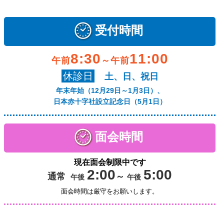
受付時間
8:30
11:00
午前
～午前
休診日
土、日、祝日
年末年始（12月29日～1月3日）、
日本赤十字社設立記念日（5月1日）
面会時間
現在面会制限中です
2:00
5:00
通常
～
午後
午後
面会時間は厳守をお願いします。