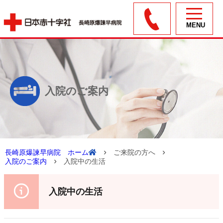
toggle
navigation
入院のご案内
›
›
長崎原爆諫早病院 ホーム
ご来院の方へ
›
入院のご案内
入院中の生活
入院中の生活