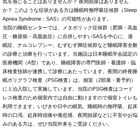
気を感じることはありませんか？ 夜間頻尿はありません
か？ このような症状がある方は睡眠時無呼吸症候群（Sleep
Apnea Syndrome：SAS）の可能性があります。
当院の睡眠センターでは、メタボリック症候群（肥満・高血
圧・糖尿病・高脂血症）に合併しやすいSASを中心に、過
眠症、ナルコレプシー、むずむず脚症候群など睡眠障害全般
の診療と治療を行っています。当施設は日本睡眠学会認定の
医療機関（A型）であり、睡眠障害の専門医師・看護師・臨
床検査技師が連携して診療にあたっています。夜間の終夜睡
眠ポリグラフ検査（PSG検査）は、個室（2部屋・要予約）
に１泊入院して実施しています。当院のPSG検査はコード
レス検査のため個室内では自由に動けますので個室トイレも
利用できます。いびきや日中の眠気、睡眠時の無呼吸、起床
時の口渇、起床時頭痛や倦怠感、夜間頻尿などに不安やお悩
みのある方は、ぜひ当院外来をご受診ください。