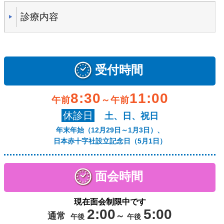
診療内容
受付時間
8:30
11:00
午前
～午前
休診日
土、日、祝日
年末年始（12月29日～1月3日）、
日本赤十字社設立記念日（5月1日）
面会時間
現在面会制限中です
2:00
5:00
通常
～
午後
午後