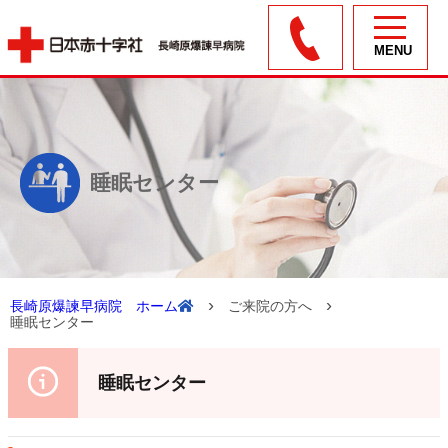
toggle
navigation
睡眠センター
›
›
長崎原爆諫早病院 ホーム
ご来院の方へ
睡眠センター
睡眠センター