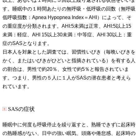
以上、あるいは１時間に５回以上繰り返される状態をいいま
す。睡眠中の１時間あたりの無呼吸・低呼吸の回数（無呼吸
低呼吸指数：Apnea Hypopnea Index＝AHI）によって、そ
の重症度が分類されます。AHI:5未満は正常、AHI:5以上15
未満：軽症、AHI 15以上30未満：中等症、AHI 30以上：重
症のSASとなります。
日本人を対象とした調査では、習慣性いびき（毎晩いびきを
かく、またはいびきがひどいと指摘されている）を有する人
の割合は、男性で約20％、女性で約5％と報告されていま
す。つまり、男性の５人に１人がSASの潜在患者と考えら
れています。
SASの症状
睡眠中に何度も呼吸停止を繰り返すと、熟睡できずに起床時
の熟睡感がない、日中の強い眠気、頭痛や倦怠感、起床時の