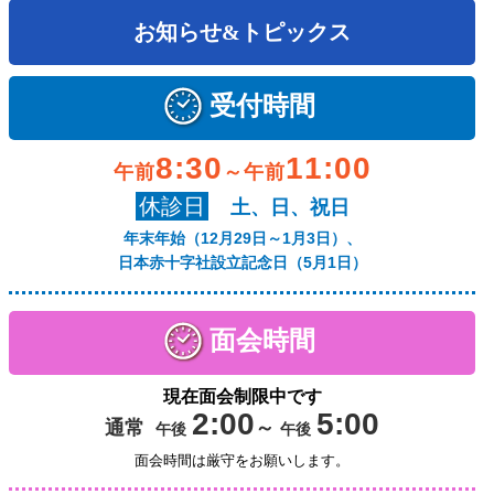
お知らせ&トピックス
受付時間
8:30
11:00
午前
～午前
休診日
土、日、祝日
年末年始（12月29日～1月3日）、
日本赤十字社設立記念日（5月1日）
面会時間
現在面会制限中です
2:00
5:00
通常
～
午後
午後
面会時間は厳守をお願いします。